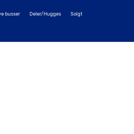
ye busser
Deler/Hugges
Solgt