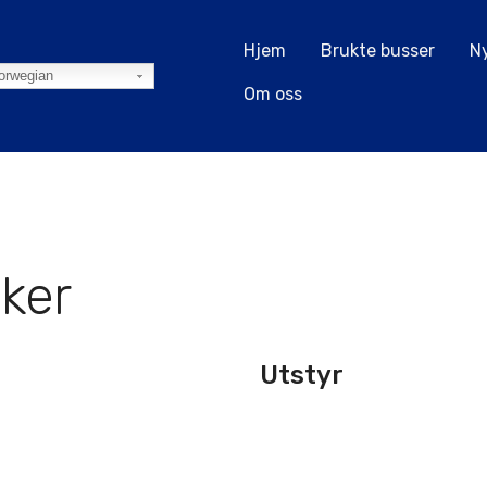
Hjem
Brukte busser
N
orwegian
Om oss
ker
Utstyr